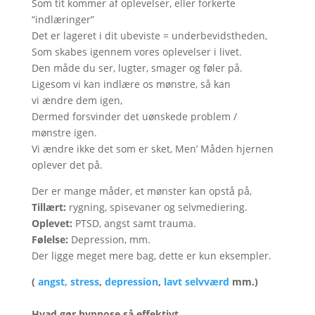
Som tit kommer af oplevelser, eller forkerte
“indlæringer”
Det er lageret i dit ubeviste = underbevidstheden,
Som skabes igennem vores oplevelser i livet.
Den måde du ser, lugter, smager og føler på.
Ligesom vi kan indlære os mønstre, så kan
vi ændre dem igen,
Dermed forsvinder det uønskede problem /
mønstre igen.
Vi ændre ikke det som er sket, Men’ Måden hjernen
oplever det på.
Der er mange måder, et mønster kan opstå på,
Tillært:
rygning, spisevaner og selvmediering.
Oplevet:
PTSD, angst samt trauma.
Følelse:
Depression, mm.
Der ligge meget mere bag, dette er kun eksempler.
(
angst,
stress
,
depression
,
lavt selvværd
mm.)
Hvad gør hypnose så effektivt.