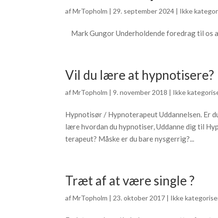
af
MrTopholm
|
29. september 2024
|
Ikke kategor
Mark Gungor Underholdende foredrag til os alle,
Vil du lære at hypnotisere?
af
MrTopholm
|
9. november 2018
|
Ikke kategoris
Hypnotisør / Hypnoterapeut Uddannelsen. Er du 
lære hvordan du hypnotiser, Uddanne dig til H
terapeut? Måske er du bare nysgerrig?...
Træt af at være single ?
af
MrTopholm
|
23. oktober 2017
|
Ikke kategorise