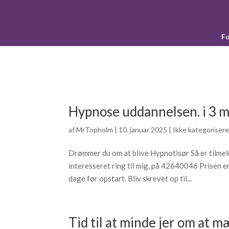
Fo
Hypnose uddannelsen. i 3 
af
MrTopholm
|
10. januar 2025
|
Ikke kategorisere
Drømmer du om at blive Hypnotisør Så er tilmeldi
interesseret ring til mig, på 42640046 Prisen e
dage før opstart. Bliv skrevet op til...
Tid til at minde jer om at m