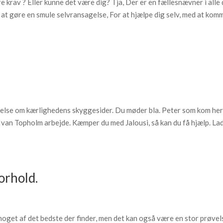
 krav ? Eller kunne det være dig? Tja, Der er en fællesnævner i alle
l at gøre en smule selvransagelse, For at hjælpe dig selv, med at komm
else om kærlighedens skyggesider. Du møder bla. Peter som kom he
 Ivan Topholm arbejde. Kæmper du med Jalousi, så kan du få hjælp. La
orhold.
get af det bedste der finder, men det kan også være en stor prøvel