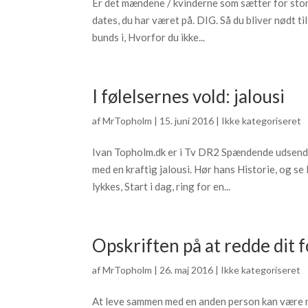
Er det mændene / kvinderne som sætter for store
dates, du har været på. DIG. Så du bliver nødt ti
bunds i, Hvorfor du ikke...
I følelsernes vold: jalousi
af
MrTopholm
|
15. juni 2016
|
Ikke kategoriseret
Ivan Topholm.dk er i Tv DR2 Spændende udsend
med en kraftig jalousi. Hør hans Historie, og se
lykkes, Start i dag, ring for en...
Opskriften på at redde dit f
af
MrTopholm
|
26. maj 2016
|
Ikke kategoriseret
At leve sammen med en anden person kan være no