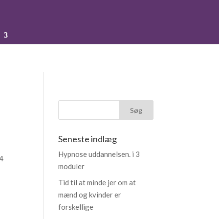
Seneste indlæg
Hypnose uddannelsen. i 3
14
moduler
Tid til at minde jer om at
mænd og kvinder er
forskellige